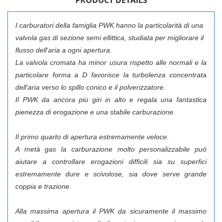
I carburatori della famiglia PWK hanno la particolarità di una
valvola gas di sezione semi ellittica, studiata per migliorare il
flusso dell'aria a ogni apertura.
La valvola cromata ha minor usura rispetto alle normali e la
particolare forma a D favorisce la turbolenza concentrata
dell'aria verso lo spillo conico e il polverizzatore.
Il PWK da ancora più giri in alto e regala una fantastica
pienezza di erogazione e una stabile carburazione.
CREATE WISHLIST
SIGN IN
Il primo quarto di apertura estremamente veloce.
A metà gas la carburazione molto personalizzabile può
WISHLIST NAME
You need to be logged in to save products in your wishlist.
LE MIE LISTE DI DESIDERI
aiutare a controllare erogazioni difficili sia su superfici
estremamente dure e scivolose, sia dove serve grande
add_circle_outline
Crea nuova lista
coppia e trazione.
Cancel
Sign in
Cancel
Create wishlist
Alla massima apertura il PWK da sicuramente il massimo