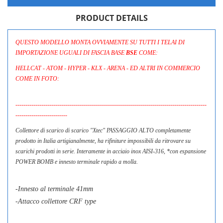
PRODUCT DETAILS
QUESTO MODELLO MONTA OVVIAMENTE SU TUTTI I TELAI DI
IMPORTAZIONE UGUALI DI FASCIA BASE
BSE
COME:
HELLCAT - ATOM - HYPER - KLX - ARENA - ED ALTRI IN COMMERCIO
COME IN FOTO:
CREATE WISHLIST
SIGN IN
------------------------------------------------------------------------------------------------
--------------------------
WISHLIST NAME
You need to be logged in to save products in your wishlist.
Collettore di scarico di scarico "Xtec" PASSAGGIO ALTO completamente
LE MIE LISTE DI DESIDERI
prodotto in Italia artigianalmente, ha rifiniture impossibili da ritrovare su
scarichi prodotti in serie. Interamente in acciaio inox AISI-316, *con espansione
add_circle_outline
Crea nuova lista
POWER BOMB e innesto terminale rapido a molla.
Cancel
Sign in
Cancel
Create wishlist
-Innesto al terminale 41mm
-Attacco collettore CRF type