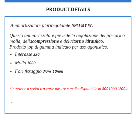
PRODUCT DETAILS
Ammortizzatore pluriregolabile
DNM MT-RC.
CREATE WISHLIST
Questo ammortizzatore prevede la regolazione del precarico
SIGN IN
molla, della
compressione
e del
ritorno idraulico
.
Prodotto top di gamma indicato per uso agonistico.
WISHLIST NAME
You need to be logged in to save products in your wishlist.
Interasse
320
LE MIE LISTE DI DESIDERI
Molla
1000
add_circle_outline
Crea nuova lista
Fori fissaggio
diam. 10mm
Cancel
Sign in
Cancel
Create wishlist
*interasse a scelta tra varie misure e molla disponibile in 80010001200lb.
>