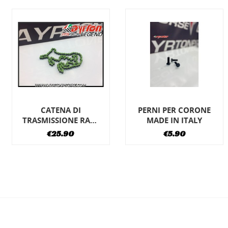
lista
PERNI PER CORONE
CATENA DI
ACE
MADE IN ITALY
TRASMISSIONE R
L
420 BLU 108L
€5.90
€25.90