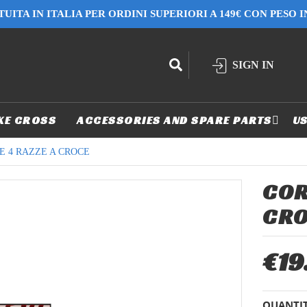
UITA IN ITALIA PER ORDINI SUPERIORI A 149€ CON PESO 
SIGN IN
KE CROSS
ACCESSORIES AND SPARE PARTS
US
E 4 RAZZE A CROCE
COR
CR
€19
QUANTI