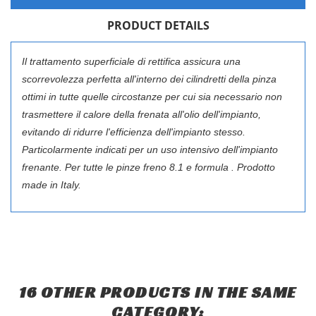
PRODUCT DETAILS
CREATE WISHLIST
Il trattamento superficiale di rettifica assicura una
SIGN IN
scorrevolezza perfetta all'interno dei cilindretti della pinza
WISHLIST NAME
o
ttimi in tutte quelle circostanze per cui sia necessario non
You need to be logged in to save products in your wishlist.
LE MIE LISTE DI DESIDERI
trasmettere il calore della frenata all'olio dell'impianto,
evitando di ridurre l'efficienza dell'impianto stesso.
add_circle_outline
Crea nuova lista
Particolarmente indicati per un uso intensivo dell'impianto
Cancel
Sign in
frenante. Per tutte le pinze freno 8.1 e formula . Prodotto
Cancel
Create wishlist
made in Italy.
16 OTHER PRODUCTS IN THE SAME
CATEGORY: