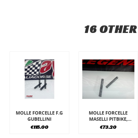
CR
SIG
16 OTHER
WI
You
LE 
MOLLE FORCELLE
MOLLE FORCELLE F.G
MASELLI PITBIKE,
GUBELLINI
MINIGP
€73.20
€115.00