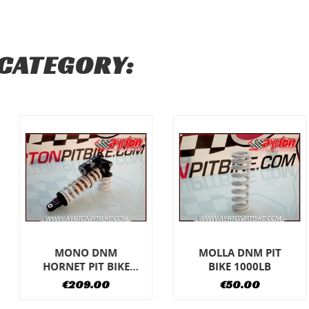
 CATEGORY:
lista
MONO DNM
MOLLA DNM PIT
HORNET PIT BIKE
BIKE 1000LB
360
€209.00
€50.00