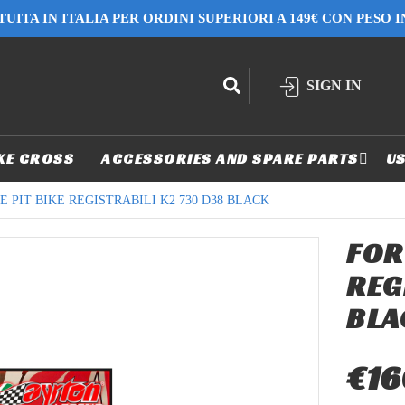
UITA IN ITALIA PER ORDINI SUPERIORI A 149€ CON PESO 
SIGN IN
KE CROSS
ACCESSORIES AND SPARE PARTS
US
 PIT BIKE REGISTRABILI K2 730 D38 BLACK
FOR
REG
BLA
€16