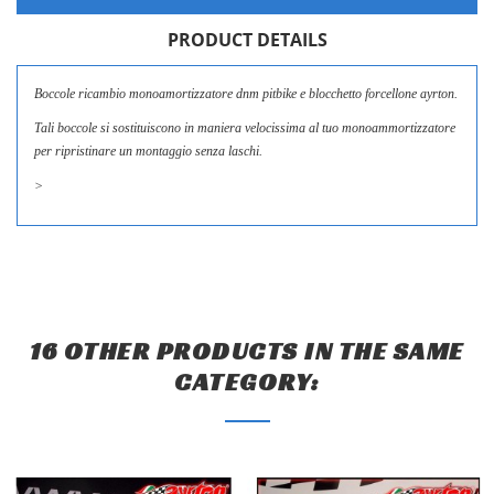
CREATE WISHLIST
PRODUCT DETAILS
SIGN IN
WISHLIST NAME
Boccole ricambio monoamortizzatore dnm pitbike e blocchetto forcellone ayrton.
You need to be logged in to save products in your wishlist.
LE MIE LISTE DI DESIDERI
Tali boccole si sostituiscono in maniera velocissima al tuo monoammortizzatore
per ripristinare un montaggio senza laschi.
add_circle_outline
Crea nuova lista
Cancel
Sign in
>
Cancel
Create wishlist
16 OTHER PRODUCTS IN THE SAME
CATEGORY: