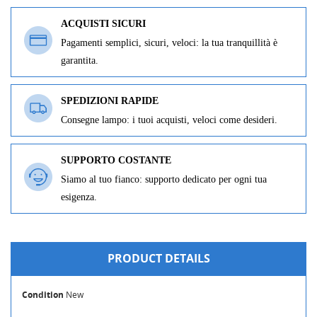
ACQUISTI SICURI
Pagamenti semplici, sicuri, veloci: la tua tranquillità è
garantita.
SPEDIZIONI RAPIDE
Consegne lampo: i tuoi acquisti, veloci come desideri.
SUPPORTO COSTANTE
Siamo al tuo fianco: supporto dedicato per ogni tua
esigenza.
PRODUCT DETAILS
CREATE WISHLIST
Condition
New
SIGN IN