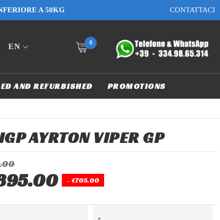
INFERIORE A 50KG
CONTATTACI
0
EN
ED AND REFURBISHED
PROMOTIONS
IGP AYRTON VIPER GP
.00
895.00
- €705.00