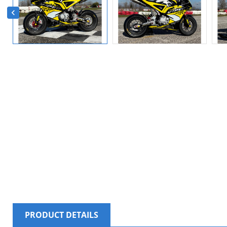

CR
SIG
WI
You
LE 
PRODUCT DETAILS