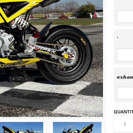
*
*
exhau
QUANTI