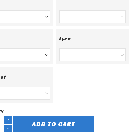
*
tyre
st
TY
ADD TO CART