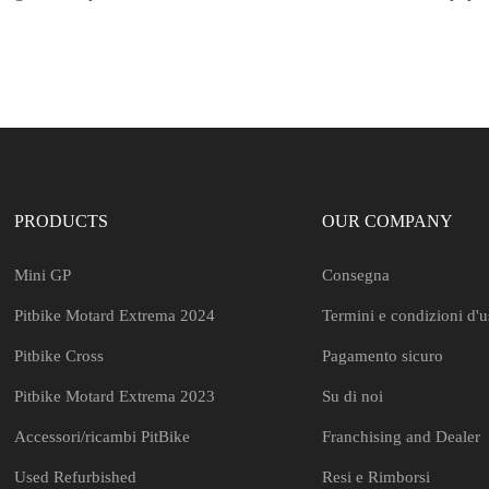
PRODUCTS
OUR COMPANY
Mini GP
Consegna
Pitbike Motard Extrema 2024
Termini e condizioni d'
Pitbike Cross
Pagamento sicuro
Pitbike Motard Extrema 2023
Su di noi
Accessori/ricambi PitBike
Franchising and Dealer
Used Refurbished
Resi e Rimborsi