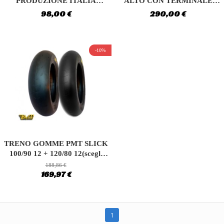
PRODUZIONE ITALIA
ALTO CON TERMINALE
MINIGP - PITBIKE
TITANIO
98,00 €
290,00 €
-10%
TRENO GOMME PMT SLICK
100/90 12 + 120/80 12(scegli
la...
188,86 €
169,97 €
1