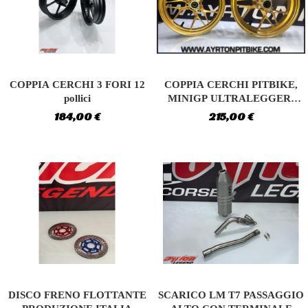
add_circle_outline
Crea nuova lista
((cancelText))
((modalDeleteText))
Annulla
Accedi
Annulla
Crea lista dei desideri
COPPIA CERCHI 3 FORI 12
COPPIA CERCHI PITBIKE,
pollici
MINIGP ULTRALEGGERI
HIGH...
184,00 €
215,00 €
DISCO FRENO FLOTTANTE
SCARICO LM T7 PASSAGGIO