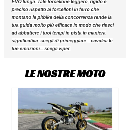
EVO lunga. Tale forcellone leggero, rigido e
preciso rispetto ai forcelloni in ferro che
montano le pitbike della concorrenza rende la
tua guida molto più efficace in modo che riesci
ad abbattere i tuoi tempi in pista in maniera
significativa. scegli di primeggiare....cavalca le
CREA LISTA DEI DESIDERI
tue emozioni... scegli viper.
ACCEDI
((MODALTITLE))
NOME LISTA DEI DESIDERI
Devi avere effettuato l'accesso per salvare dei prodotti nella tua
((confirmMessage))
LE NOSTRE MOTO
LE MIE LISTE DI DESIDERI
lista dei desideri.
add_circle_outline
Crea nuova lista
((cancelText))
((modalDeleteText))
Annulla
Accedi
Annulla
Crea lista dei desideri