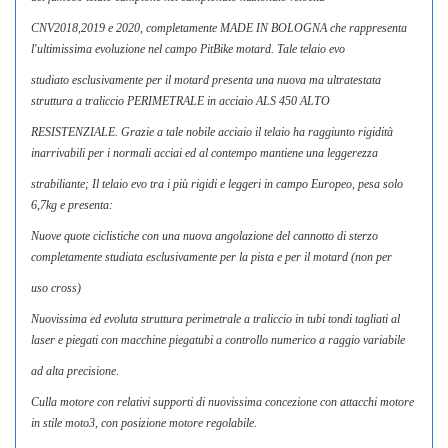
CNV2018,2019 e 2020, completamente MADE IN BOLOGNA che rappresenta
l'ultimissima evoluzione nel campo PitBike motard. Tale telaio evo
studiato esclusivamente per il motard presenta una nuova ma ultratestata
struttura a traliccio PERIMETRALE in acciaio ALS 450 ALTO
RESISTENZIALE. Grazie a tale nobile acciaio il telaio ha raggiunto rigidità
inarrivabili per i normali acciai ed al contempo mantiene una leggerezza
strabiliante; Il telaio evo tra i più rigidi e leggeri in campo Europeo, pesa solo
6,7kg e presenta:
Nuove quote ciclistiche con una nuova angolazione del cannotto di sterzo
completamente studiata esclusivamente per la pista e per il motard (non per
uso cross)
Nuovissima ed evoluta struttura perimetrale a traliccio in tubi tondi tagliati al
laser e piegati con macchine piegatubi a controllo numerico a raggio variabile
ad alta precisione.
Culla motore con relativi supporti di nuovissima concezione con attacchi motore
in stile moto3, con posizione motore regolabile.