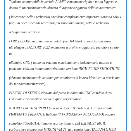
Telaietto scomponibile in acciaio ALS450 estramente rigido e molto leggero e
dotato di un rivoluzionario sistema di aggancio/sgancio della sovrastruttura
( kit carene+sella+serbatoio) che viene completamente asportata svitando solo 4
perni in pochi secondi senza mai più smontare carene, sella e serbatoio
ad ogni manutenzione.
FORCELLONE in alluminio scatolato (by DM telai) ad ossidazione dura
ultraleggero FACTORY 2022 evoluzione a profilo maggiorato più alto e stretto
in
alluminio CNC ( aumenta trazione e stabilità con rivoluzionario attacco a
posizione rialzata monoammortizzatore versione HIGH FLUID SMOOTHING
(sistema rivoluzionario studiato per ottimizzare il lavoro idraulico la precisione
del monoammortizzatore)
PIASTRE DI STERZO ricavate dal pieno in alluminio CNC ossidato duro
ristudiate e riprogettate per la miglior performance.
NUOVI CERCHI SUPERLEGGERI a 3 fori ULTRALIGHT professionali,
l'IMPIANTO FRENANTE Italiano (8.1+BRAKING+ ACCOSSATO) oppure
completo FORMULA, il nuovo scarico italiano LM EXHAUST R8, IL
carburatore giapponese MIKUNI VM 26, la trasmissione ITALIANA OMED