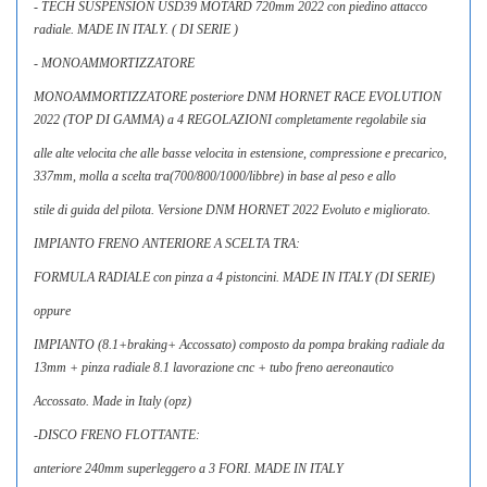
- TECH SUSPENSION USD39 MOTARD 720mm 2022 con piedino attacco
radiale. MADE IN ITALY. ( DI SERIE )
- MONOAMMORTIZZATORE
MONOAMMORTIZZATORE posteriore DNM HORNET RACE EVOLUTION
2022 (TOP DI GAMMA) a 4 REGOLAZIONI completamente regolabile sia
alle alte velocita che alle basse velocita in estensione, compressione e precarico,
337mm, molla a scelta tra(700/800/1000/libbre) in base al peso e allo
stile di guida del pilota. Versione DNM HORNET 2022 Evoluto e migliorato.
IMPIANTO FRENO ANTERIORE A SCELTA TRA:
FORMULA RADIALE con pinza a 4 pistoncini. MADE IN ITALY (DI SERIE)
oppure
IMPIANTO (8.1+braking+ Accossato) composto da pompa braking radiale da
13mm + pinza radiale 8.1 lavorazione cnc + tubo freno aereonautico
Accossato. Made in Italy (opz)
-DISCO FRENO FLOTTANTE:
anteriore 240mm superleggero a 3 FORI. MADE IN ITALY