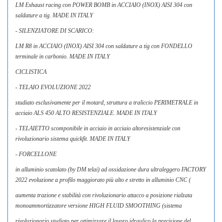
CREATE WISHLIST
LM Exhaust racing con POWER BOMB in ACCIAIO (INOX) AISI 304 con
SIGN IN
saldature a tig. MADE IN ITALY
WISHLIST NAME
- SILENZIATORE DI SCARICO:
You need to be logged in to save products in your wishlist.
LE MIE LISTE DI DESIDERI
LM R8 in ACCIAIO (INOX) AISI 304 con saldature a tig con FONDELLO
terminale in carbonio. MADE IN ITALY
add_circle_outline
Crea nuova lista
CICLISTICA
Cancel
Sign in
Cancel
Create wishlist
- TELAIO EVOLUZIONE 2022
studiato esclusivamente per il motard, struttura a traliccio PERIMETRALE in
acciaio ALS 450 ALTO RESISTENZIALE. MADE IN ITALY
- TELAIETTO scomponibile in acciaio in acciaio altoresistenziale con
rivoluzionario sistema quickfit. MADE IN ITALY
- FORCELLONE
in alluminio scatolato (by DM telai) ad ossidazione dura ultraleggero FACTORY
2022 evoluzione a profilo maggiorato più alto e stretto in alluminio CNC (
aumenta trazione e stabilità con rivoluzionario attacco a posizione rialzata
monoammortizzatore versione HIGH FLUID SMOOTHING (sistema
rivoluzionario studiato per ottimizzare il lavoro idraulico la precisione del