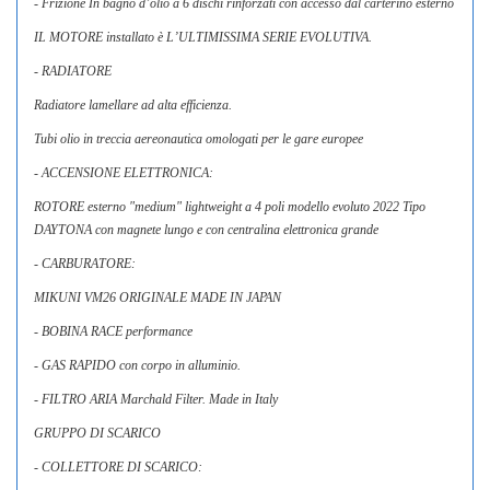
- Frizione In bagno d’olio a 6 dischi rinforzati con accesso dal carterino esterno
IL MOTORE installato è L’ULTIMISSIMA SERIE EVOLUTIVA.
- RADIATORE
Radiatore lamellare ad alta efficienza.
Tubi olio in treccia aereonautica omologati per le gare europee
- ACCENSIONE ELETTRONICA:
ROTORE esterno "medium" lightweight a 4 poli modello evoluto 2022 Tipo
DAYTONA con magnete lungo e con centralina elettronica grande
- CARBURATORE:
MIKUNI VM26 ORIGINALE MADE IN JAPAN
- BOBINA RACE performance
- GAS RAPIDO con corpo in alluminio.
- FILTRO ARIA Marchald Filter. Made in Italy
GRUPPO DI SCARICO
- COLLETTORE DI SCARICO: