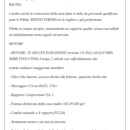
RACING
e inoltre anche la costruzione della moto fatta in italia da personale qualificato
pone le Pitbike AYRTON XTREMA tra le migliori e più performanti
Pitbike in campo europeo, mantendendo un rapporto qualita’ prezzo incredibile
ed indubbiamente senza eguali sul mercato.
MOTORE
- MOTORE: ZS 160 GPX ZONGHSHEN versione 3.0 2022 x10 (ULTIMA
SERIE EVOLUTIVA) 4 tempi, 2 valvole con raffreddamento olio
tramite radiatore maggiorato lamellare.
- Filtro Olio Interno, accesso diretto alla frizione, spioncino livello olio
- Alessaggio e Corsa 60x55, 155cc
- Rapporto Compressione 9,6:1
- Potenza dichiarata dalla casa madre 16Cv/9.500 giri
- Cambio manuale a 4 rapporti (N1234)
- Avviamento motore con marcia inserita.