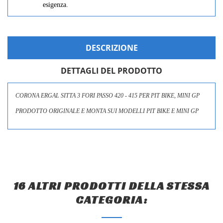
esigenza.
CREA LISTA DEI DESIDERI
ACCEDI
NOME LISTA DEI DESIDERI
DESCRIZIONE
Devi avere effettuato l'accesso per salvare dei prodotti nella tua
LE MIE LISTE DI DESIDERI
lista dei desideri.
DETTAGLI DEL PRODOTTO
add_circle_outline
Crea nuova lista
Annulla
Accedi
CORONA ERGAL SITTA 3 FORI PASSO 420 - 415 PER PIT BIKE, MINI GP
Annulla
Crea lista dei desideri
PRODOTTO ORIGINALE E MONTA SUI MODELLI PIT BIKE E MINI GP
16 ALTRI PRODOTTI DELLA STESSA
CATEGORIA: