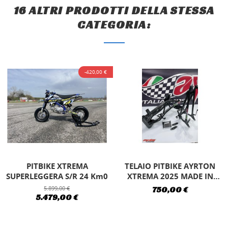
16 ALTRI PRODOTTI DELLA STESSA
CATEGORIA:
-420,00 €
PITBIKE XTREMA
TELAIO PITBIKE AYRTON
SUPERLEGGERA S/R 24 Km0
XTREMA 2025 MADE IN
ITALY...
5.899,00 €
750,00 €
5.479,00 €