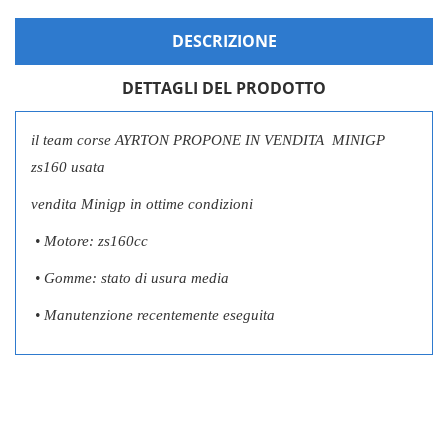
DESCRIZIONE
DETTAGLI DEL PRODOTTO
CREA LISTA DEI DESIDERI
ACCEDI
il team corse AYRTON PROPONE IN VENDITA MINIGP
NOME LISTA DEI DESIDERI
Devi avere effettuato l'accesso per salvare dei prodotti nella tua
zs160 usata
LE MIE LISTE DI DESIDERI
lista dei desideri.
vendita Minigp in ottime condizioni
add_circle_outline
Crea nuova lista
•
Motore: zs160cc
Annulla
Accedi
Annulla
Crea lista dei desideri
•
Gomme: stato di usura media
•
Manutenzione recentemente eseguita